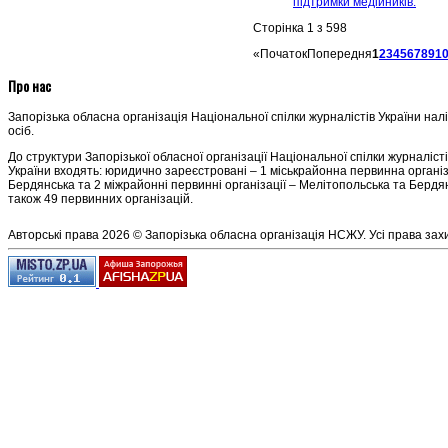
підтримки медійників.
Сторінка 1 з 598
«
Початок
Попередня
1
2
3
4
5
6
7
8
9
1
Про нас
Запорізька обласна організація Національної спілки журналістів України нал
осіб.
До структури Запорізької обласної організації Національної спілки журналіст
України входять: юридично зареєстровані – 1 міськрайонна первинна організ
Бердянська та 2 міжрайонні первинні організації – Мелітопольська та Бердян
також 49 первинних організацій.
Авторські права 2026 © Запорізька обласна організація НСЖУ. Усі права зах