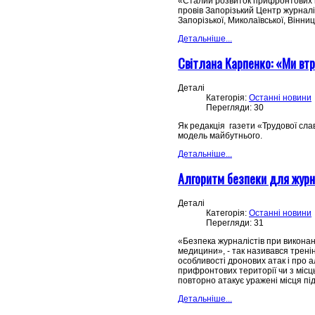
«Сталий розвиток прифронтових ме
провів Запорізький Центр журналі
Запорізької, Миколаївської, Вінниц
Детальніше...
Світлана Карпенко: «Ми вт
Деталі
Категорія:
Останні новини
Перегляди: 30
Як редакція газети «Трудової сла
модель майбутнього.
Детальніше...
Алгоритм безпеки для журна
Деталі
Категорія:
Останні новини
Перегляди: 31
«Безпека журналістів при виконан
медицини», - так називався трені
особливості дронових атак і про ал
прифронтових території чи з місць
повторно атакує уражені місця під
Детальніше...