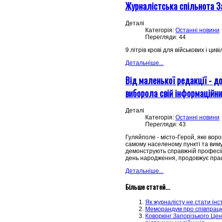
Журналістська спільнота З
Деталі
Категорія:
Останні новини
Перегляди: 44
9 літрів крові для військових і ц
Детальніше...
Від маленької редакції - д
виборола свій інформаційн
Деталі
Категорія:
Останні новини
Перегляди: 43
Гуляйполе - місто-Герой, яке воро
самому населеному пункті та виму
демонструють справжній професійн
день народження, продовжує працю
Детальніше...
Більше статей...
Як журналісту не стати ін
Меморандум про співпрацю:
Коворкінг Запорізького Це