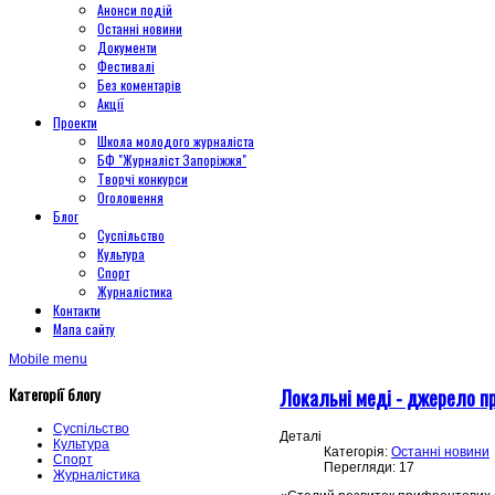
Анонси подій
Останні новини
Документи
Фестивалі
Без коментарів
Акції
Проекти
Школа молодого журналіста
БФ "Журналіст Запоріжжя"
Творчі конкурси
Оголошення
Блог
Суспільство
Культура
Спорт
Журналістика
Контакти
Мапа сайту
Mobile menu
Категорії блогу
Локальні меді - джерело пр
Суспільство
Деталі
Культура
Категорія:
Останні новини
Спорт
Перегляди: 17
Журналістика