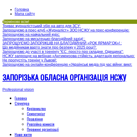
Головна
Мапа сайту
Терміново всім!
Триває журналістський збір на авто для ЗСУ
:
Запрошуємо в прес-клуб «Журналіст» ЗОО НСЖУ на прес-конференцію
:
Запрошуємо на навчальний курс
:
Запрошуємо на мисьтецько-благодійний захід!
:
ЗАПРОШУЄМО ЗАПОРІЖЦІВ НА БЛАГОДІЙНИЙ «РОК ЯРМАР’ОК»!
:
Що медійникам варто знати про безпеку у 2025 році?
:
Запрошуємо до участі в тренінгу "ЄС: просто про складне. Одещина"
:
НСЖУ запрошує на вебінар «Антикризова стійкість: адаптація регіонально
:
Не пропустіть тренінг у Львові!
:
Запрошуємо на онлайн-конференцію «Українські медіа під час війни: викл
:
ЗАПОРІЗЬКА ОБЛАСНА ОРГАНІЗАЦІЯ НСЖУ
Professional vision
Головна
Структура
Керівництво
Секретаріат
Правління
Ревізійна комисія
Первинні організації
Наше життя