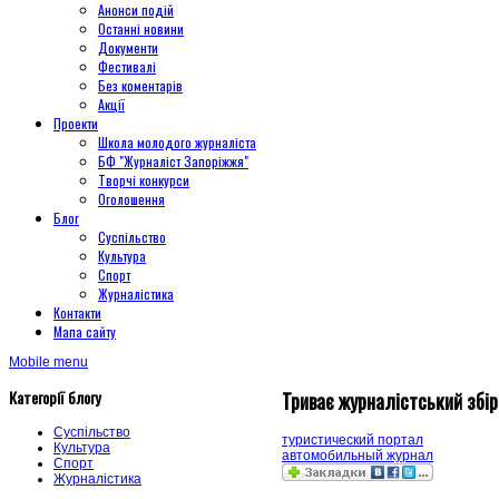
Анонси подій
Останні новини
Документи
Фестивалі
Без коментарів
Акції
Проекти
Школа молодого журналіста
БФ "Журналіст Запоріжжя"
Творчі конкурси
Оголошення
Блог
Суспільство
Культура
Спорт
Журналістика
Контакти
Мапа сайту
Mobile menu
Категорії блогу
Триває журналістський збір
Суспільство
туристический портал
Культура
автомобильный журнал
Спорт
Журналістика