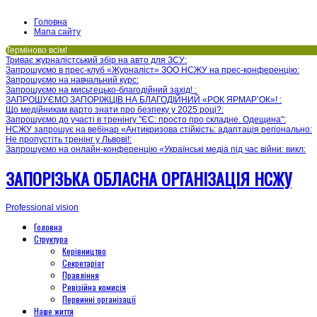
Головна
Мапа сайту
Терміново всім!
Триває журналістський збір на авто для ЗСУ
:
Запрошуємо в прес-клуб «Журналіст» ЗОО НСЖУ на прес-конференцію
:
Запрошуємо на навчальний курс
:
Запрошуємо на мисьтецько-благодійний захід!
:
ЗАПРОШУЄМО ЗАПОРІЖЦІВ НА БЛАГОДІЙНИЙ «РОК ЯРМАР’ОК»!
:
Що медійникам варто знати про безпеку у 2025 році?
:
Запрошуємо до участі в тренінгу "ЄС: просто про складне. Одещина"
:
НСЖУ запрошує на вебінар «Антикризова стійкість: адаптація регіонально
:
Не пропустіть тренінг у Львові!
:
Запрошуємо на онлайн-конференцію «Українські медіа під час війни: викл
:
ЗАПОРІЗЬКА ОБЛАСНА ОРГАНІЗАЦІЯ НСЖУ
Professional vision
Головна
Структура
Керівництво
Секретаріат
Правління
Ревізійна комисія
Первинні організації
Наше життя