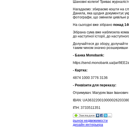
Шановні колеги!
Триває журналіст
Нагадаємо: збираємо кошти на сл
Данила, яка щодня документує ук
фотографи, що змінили цивільні ре
На сьогодні вже зібрано
понад 14
Зібрана сума вже наблизила коман
до наступної історії, до наступног
Долучайтеся до збору, долучайте 
таким чином значно розширивши ко
- Банка Monobank:
https://send.monobank.ua/jar/9EE
- Картка:
4874 1000 3776 3136
- Реквізити для переказу:
Отримувач: Магуряк Іван Іванович
IBAN: UA36322001000002620338
ІПН: 3733511351
рынок недвижимости
дизайн интерьера