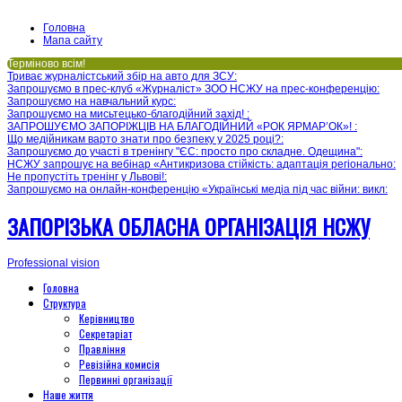
Головна
Мапа сайту
Терміново всім!
Триває журналістський збір на авто для ЗСУ
:
Запрошуємо в прес-клуб «Журналіст» ЗОО НСЖУ на прес-конференцію
:
Запрошуємо на навчальний курс
:
Запрошуємо на мисьтецько-благодійний захід!
:
ЗАПРОШУЄМО ЗАПОРІЖЦІВ НА БЛАГОДІЙНИЙ «РОК ЯРМАР’ОК»!
:
Що медійникам варто знати про безпеку у 2025 році?
:
Запрошуємо до участі в тренінгу "ЄС: просто про складне. Одещина"
:
НСЖУ запрошує на вебінар «Антикризова стійкість: адаптація регіонально
:
Не пропустіть тренінг у Львові!
:
Запрошуємо на онлайн-конференцію «Українські медіа під час війни: викл
:
ЗАПОРІЗЬКА ОБЛАСНА ОРГАНІЗАЦІЯ НСЖУ
Professional vision
Головна
Структура
Керівництво
Секретаріат
Правління
Ревізійна комисія
Первинні організації
Наше життя