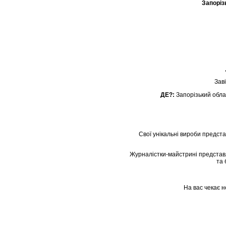
Запоріз
Заві
ДЕ?:
Запорізький обла
Свої унікальні вироби предста
Журналістки-майстрині представля
та 
На вас чекає н