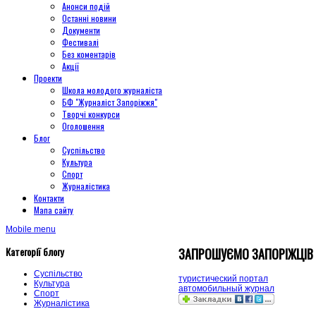
Анонси подій
Останні новини
Документи
Фестивалі
Без коментарів
Акції
Проекти
Школа молодого журналіста
БФ "Журналіст Запоріжжя"
Творчі конкурси
Оголошення
Блог
Суспільство
Культура
Спорт
Журналістика
Контакти
Мапа сайту
Mobile menu
Категорії блогу
ЗАПРОШУЄМО ЗАПОРІЖЦІВ 
Суспільство
туристический портал
Культура
автомобильный журнал
Спорт
Журналістика