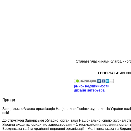
Станьте учасниками благодійного
ГЕНЕРАЛЬНИЙ ІН
рынок недвижимости
дизайн интерьера
Про нас
Запорізька обласна організація Національної спілки журналістів України нал
осіб.
До структури Запорізької обласної організації Національної спілки журналіст
України входять: юридично зареєстровані – 1 міськрайонна первинна організ
Бердянська та 2 міжрайонні первинні організації – Мелітопольська та Бердян