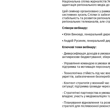
Національна спілка журналістів Ук
адаптація регіонального медіа до 
Цей семінар організовано у рамк
системних зусиль Спілки із забезп
стабільність та розвиток регіонал
регіональних телеканалів, але стра
Спікери вебінару:
• Юлія Винокур, генеральний дире
• Андрій Русиняк, генеральний ди
Ключові теми вебінару:
- Диверсифікація доходів в умова
антикризове бюджетування; збере
- Управління командою в умовах в
підтримка та мотивація персоналу
- Технологічна стійкість під час 
укриттів, забезпечення безперебі
- Контент-стратегія у воєнний ча
ситуації; підтримка громади через
- Стратегічні партнерства в умова
владою; участь у медіакоаліціях т
- Планування відновлення та розви
стратегії для післявоєнної реконст