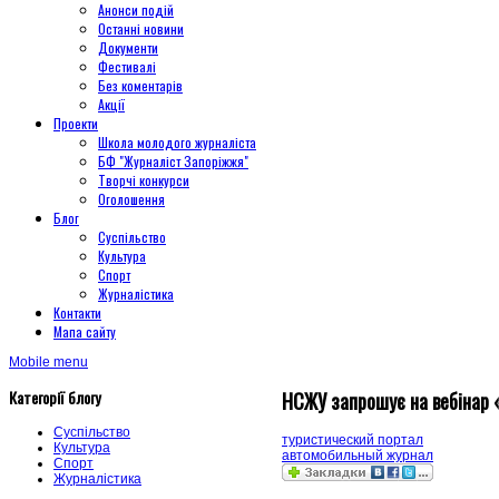
Анонси подій
Останні новини
Документи
Фестивалі
Без коментарів
Акції
Проекти
Школа молодого журналіста
БФ "Журналіст Запоріжжя"
Творчі конкурси
Оголошення
Блог
Суспільство
Культура
Спорт
Журналістика
Контакти
Мапа сайту
Mobile menu
Категорії блогу
НСЖУ запрошує на вебінар «
Суспільство
туристический портал
Культура
автомобильный журнал
Спорт
Журналістика