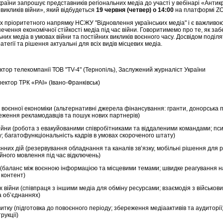
раїни запрошує представників регіональних медіа до участі у вебінарі «Антикр
викликів війни», який відбудеться
19 червня (четвер) о 14:00
на платформі Z
ах пріоритетного напрямку НСЖУ "Відновлення українських медіа" і є важливо
ечення економічної стійкості медіа під час війни. Говоритимемо про те, як за
ьних медіа в умовах війни та постійних викликів воєнного часу. Досвідом поділя
тегії та рішення актуальні для всіх видів місцевих медіа.
ктор телекомпанії ТОВ "TV-4" (Тернопіль), Заслужений журналіст України
ректор ТРК «РАІ» (Івано-Франківськ)
х воєнної економіки (альтернативні джерела фінансування: гранти, донорська 
ження рекламодавців та пошук нових партнерів)
ійни (робота з евакуйованими співробітниками та віддаленими командами; пс
; багатофункціональність кадрів в умовах скороченого штату)
воєнних дій (резервування обладнання та каналів зв’язку, мобільні рішення для 
йного мовлення під час відключень)
с (баланс між воєнною інформацією та місцевими темами; швидке реагування н
 контент)
х війни (співпраця з іншими медіа для обміну ресурсами; взаємодія з військов
а об’єднаннях)
тку (підготовка до повоєнного періоду; збереження медіаактивів та аудиторії;
рукції)