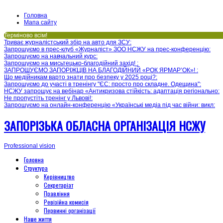
Головна
Мапа сайту
Терміново всім!
Триває журналістський збір на авто для ЗСУ
:
Запрошуємо в прес-клуб «Журналіст» ЗОО НСЖУ на прес-конференцію
:
Запрошуємо на навчальний курс
:
Запрошуємо на мисьтецько-благодійний захід!
:
ЗАПРОШУЄМО ЗАПОРІЖЦІВ НА БЛАГОДІЙНИЙ «РОК ЯРМАР’ОК»!
:
Що медійникам варто знати про безпеку у 2025 році?
:
Запрошуємо до участі в тренінгу "ЄС: просто про складне. Одещина"
:
НСЖУ запрошує на вебінар «Антикризова стійкість: адаптація регіонально
:
Не пропустіть тренінг у Львові!
:
Запрошуємо на онлайн-конференцію «Українські медіа під час війни: викл
:
ЗАПОРІЗЬКА ОБЛАСНА ОРГАНІЗАЦІЯ НСЖУ
Professional vision
Головна
Структура
Керівництво
Секретаріат
Правління
Ревізійна комисія
Первинні організації
Наше життя