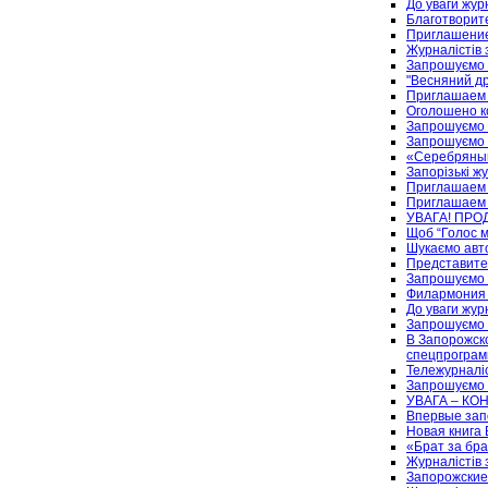
До уваги жур
Благотворит
Приглашение
Журналістів 
Запрошуємо 
"Весняний др
Приглашаем 
Оголошено к
Запрошуємо 
Запрошуємо 
«Серебряный
Запорізькі ж
Приглашаем 
Приглашаем 
УВАГА! ПРО
Щоб “Голос мі
Шукаємо авто
Представител
Запрошуємо 
Филармония 
До уваги журн
Запрошуємо 
В Запорожск
спецпрогра
Тележурналіс
Запрошуємо н
УВАГА – КО
Впервые зап
Новая книга
«Брат за бр
Журналістів 
Запорожские