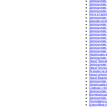
Запрошуємо н
Запрошуємо 
Запрошуємо 
Запрошуємо 
Їдете в Гаря
Запрошуємо 
Шановні коле
Запрошуємо 
Запрошуємо 
Запрошуємо н
Запрошуємо 
Запрошуємо 
Запрошуємо 
Запрошуємо н
Запрошуємо н
Запрошуємо 
Українських 
Запрошуємо н
Увага! Творч
Запрошуємо 
Увага! Оголо
Як країні не
Канал опера
Увага! Важли
Запрошуємо 
Українським 
Семінар з бе
Запрошуємо 
Всеукраїнськ
Запрошуємо н
Продовжуєтьс
Благодійна п