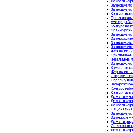
До уваги журн
Запрошуємо 
Запрошуємо 
Конкурс реце
Приглашаем 
«Аккорды Хо
Конкурс на к
Франкофония
Запрошуємо н
Запорожские
Запрошуємо н
Запрошуємо н
Журналисты 
Приглашаем 
инвалидов, 
Запрошуємо д
Камерный ор
Журналисты 
Стартует ко
Спроси у Ку
Запорожское
Конкурс інфо
Конкурс для 
До уваги журн
До уваги журн
До уваги журн
Національна 
Запрошуємо н
Запорізькі ж
До уваги ред
Оголошено ко
До уваги журн