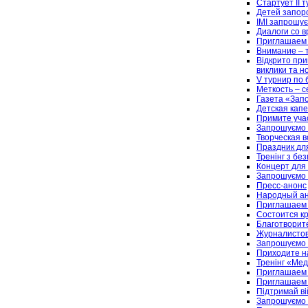
Стартует ІІ 
Детей запор
ІМІ запрошує 
Диалоги со 
Приглашаем 
Внимание – 
Відкрито при
виклики та н
V турнир по 
Меткость – с
Газета «Запо
Детская кап
Примите уча
Запрошуємо 
Творческая в
Праздник дл
Тренінг з без
Концерт для
Запрошуємо в
Пресс-анонс
Народный ан
Приглашаем 
Состоится к
Благотворит
Журналистов
Запрошуємо 
Приходите н
Тренінг «Мед
Приглашаем 
Приглашаем 
Підтримай вій
Запрошуємо 