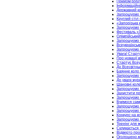
Прийом робіт
Інформаційн
Державний ко
Запрошуємо 
Круглий стіл
«Запорізька 
Запрошуємо 
Фестиваль «
Олімпійський
Запрошуємо н
Всеукраїнськ
Запрошуємо н
Увага! Старт
Про новації 
Стартує Всеу
До Всесвітнь
Баянне коло 
Запрошуємо 
До уваги журн
Шановні коле
Запрошуємо н
Захистити п
Запрошуємо 
Вчимося сам
Запрошуємо 
Запрошуємо р
Конкурс на к
Запрошуємо 
Тренінг для ж
Скликається 
Відверто про 
Оголошено ко