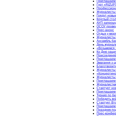
Приглашаем 
Гурт «RIZUP
Профессиона
Журналисты 
Грядут новы
Круглый сто
АУП запрошує
ОСОУ провед
Прес-анонс
Отдых у мор
Журналисты 
Ансамбль ба
День журнали
«Возьмемся з
Ко Дню защи
Присоединяй
Приглашаем 
Змагання з ц
Благотворит
Журналисты 
«Концертино
Журналисты п
Приглашаем 
Журналистки
Стартует но
Приглашаем 
Турнир по б
Победить вой
Стартует Вт
Приглашаем 
Праздник по
Прес-конфере