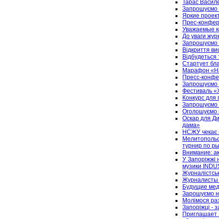
Тарас Василе
Запрошуємо н
Яркие проек
Прес-конфер
Уважаемые к
До уваги журн
Запрошуємо н
Відкриття ви
Відбудеться 
Стартует бл
Марафон «Наз
Пресс-конфе
Запрошуємо 
Фестиваль «
Конкурс для 
Запрошуємо 
Оголошуємо 
Оскар для Д
дама»
НСЖУ чекає п
Мелитопольс
турнир по р
Внимание: а
У Запоріжжі 
музики INDU
Журналістськ
Журналисты 
Будущие мед
Зарошуємо н
Молімося раз
Запоріжці - з
Приглашает 