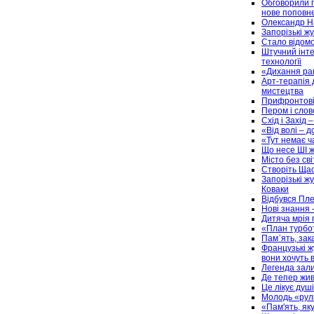
Обговорили п
нове поповнен
Олександр На
Запорізькі ж
Стало відомо
Штучний інте
технологїі
«Дихання рак
Арт-терапія 
мистецтва
Прифронтові 
Пером і слов
Схід і Захід
«Від волі – д
«Тут немає ч
Що несе ШІ ж
Місто без сві
Створіть Щас
Запорізькі ж
Коваки
Відбувся Пле
Нові знання 
Дитяча мрія 
«План турбо
Пам´ять, зак
Французькі жу
вони хочуть 
Легенда зал
Де тепер жив
Це лікує душ
Молодь «рули
«Пам'ять, як