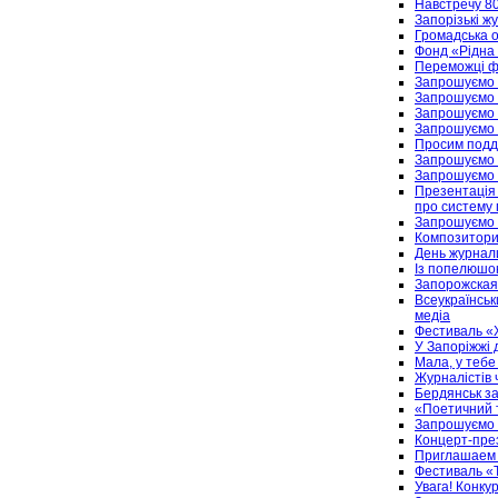
Навстречу 8
Запорізькі жу
Громадська о
Фонд «Рідна к
Переможці ф
Запрошуємо 
Запрошуємо 
Запрошуємо н
Запрошуємо н
Просим подд
Запрошуємо в
Запрошуємо 
Презентація 
про систему 
Запрошуємо н
Композитори
День журнал
Із попелюшок
Запорожская
Всеукраїнськ
медіа
Фестиваль «Х
У Запоріжжі 
Мала, у тебе
Журналістів 
Бердянськ за
«Поетичний 
Запрошуємо ж
Концерт-пре
Приглашаем 
Фестиваль «Т
Увага! Конкур