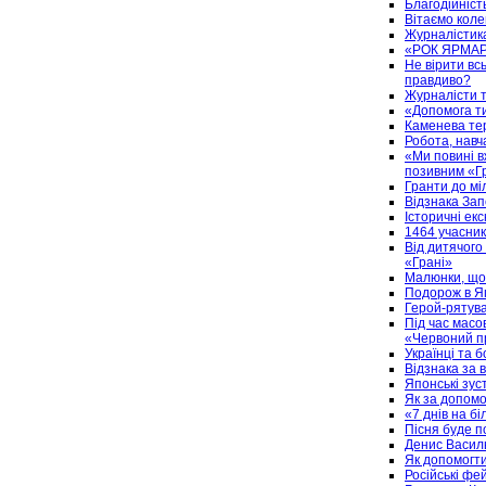
Благодійніст
Вітаємо коле
Журналістика
«РОК ЯРМАР’
Не вірити вс
правдиво?
Журналісти т
«Допомога ти
Каменева тер
Робота, навч
«Ми повині вж
позивним «Г
Гранти до мі
Відзнака Зап
Історичні ек
1464 учасник
Від дитячого
«Грані»
Малюнки, що
Подорож в Яп
Герой-рятува
Під час масо
«Червоний п
Українці та б
Відзнака за 
Японські зуст
Як за допомо
«7 днів на бі
Пісня буде п
Денис Василь
Як допомогти
Російські фе