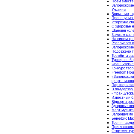
Поем вместе
Запорожские
Украины
Внимание, п
Пропонуємо ж
Історичне св
О здоровье 
Шановні кол
Зажжем свеч
На синем тро
Розпочався п
Запорожские
Подовжено тр
Трембита за
Турнир по бо
Французские
Конкурс твор
Freedom Hous
«Запорожски
фортепианн
Партнери зап
В поддержку
«Французска
Известный б
Відверта роз
Здоровье же
Март музык
Запрошуємо н
Бенефис Маэ
Тренінг щодо
Приглашаем 
Стартует ту