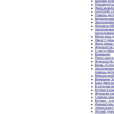
Шановні коле
Присвячуєть
Увага конкурс
АНАТОЛІЙ 
Помощь дет
Медицинские
Запорожские
Допомога бі
Запорожские
расположени
Медіа-день д
Увага! У ден
Друга збірка
Журналістів 
Стартує Між
Внимание!
Пресс-цент
Журналістів 
Вновь «Солн
Запорожские
помощь детя
Міжнародний
Внимание! З
Бард Дмитри
В об'єктиві 
Коучинг в п
Журналистов
Семінар нап
Коучинг – в
Инициаторы 
«Капиталист
Летний турн