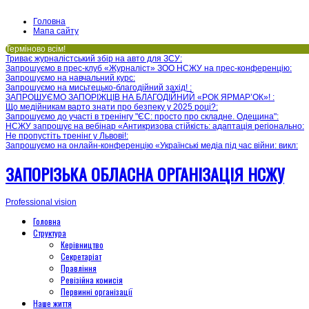
Головна
Мапа сайту
Терміново всім!
Триває журналістський збір на авто для ЗСУ
:
Запрошуємо в прес-клуб «Журналіст» ЗОО НСЖУ на прес-конференцію
:
Запрошуємо на навчальний курс
:
Запрошуємо на мисьтецько-благодійний захід!
:
ЗАПРОШУЄМО ЗАПОРІЖЦІВ НА БЛАГОДІЙНИЙ «РОК ЯРМАР’ОК»!
:
Що медійникам варто знати про безпеку у 2025 році?
:
Запрошуємо до участі в тренінгу "ЄС: просто про складне. Одещина"
:
НСЖУ запрошує на вебінар «Антикризова стійкість: адаптація регіонально
:
Не пропустіть тренінг у Львові!
:
Запрошуємо на онлайн-конференцію «Українські медіа під час війни: викл
:
ЗАПОРІЗЬКА ОБЛАСНА ОРГАНІЗАЦІЯ НСЖУ
Professional vision
Головна
Структура
Керівництво
Секретаріат
Правління
Ревізійна комисія
Первинні організації
Наше життя