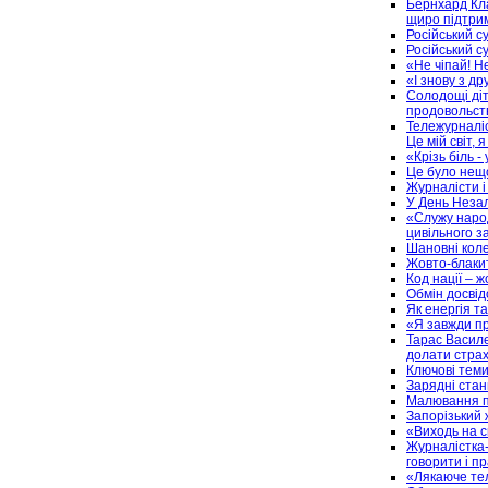
Бернхард Кла
щиро підтрим
Російський с
Російський с
«Не чіпай! Н
«І знову з др
Солодощі діт
продовольст
Тележурналіс
Це мій світ,
«Крізь біль - 
Це було нещ
Журналісти і 
У День Незал
«Служу народ
цивільного з
Шановні коле
Жовто-блакит
Код нації – 
Обмін досвід
Як енергія т
«Я завжди п
Тарас Василе
долати страх
Ключові теми
Зарядні стан
Малювання пі
Запорізький 
«Виходь на с
Журналістка-
говорити і п
«Лякаюче тел