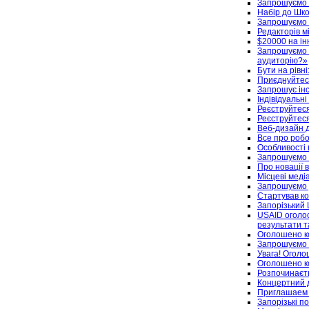
Запрошуємо 
Набір до Шко
Запрошуємо н
Редакторів м
$20000 на ін
Запрошуємо н
аудиторію?»
Бути на рівн
Приєднуйтес
Запрошує інс
Індівідуальні
Реєструйтеся
Реєструйтеся
Веб-дизайн д
Все про робо
Особливості 
Запрошуємо 
Про новації 
Місцеві меді
Запрошуємо 
Стартував ко
Запорізький 
USAID оголос
результати т
Оголошено ко
Запрошуємо н
Увага! Огол
Оголошено ко
Розпочинаєть
Концертний д
Приглашаем 
Запорізькі п