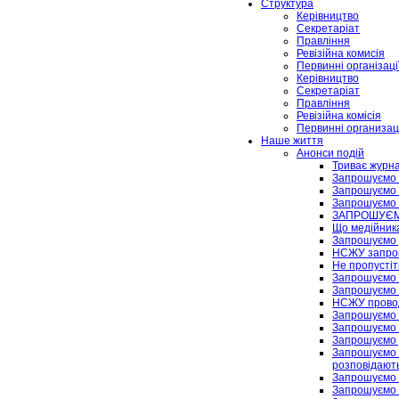
Структура
Керівництво
Секретаріат
Правління
Ревізійна комисія
Первинні організаці
Керівництво
Секретаріат
Правління
Ревізійна комісія
Первинні организаці
Наше життя
Анонси подій
Триває журна
Запрошуємо 
Запрошуємо 
Запрошуємо н
ЗАПРОШУЄМО
Що медійника
Запрошуємо д
НСЖУ запрошу
Не пропустіть
Запрошуємо н
Запрошуємо 
НСЖУ провод
Запрошуємо 
Запрошуємо 
Запрошуємо д
Запрошуємо н
розповідаютьс
Запрошуємо н
Запрошуємо н