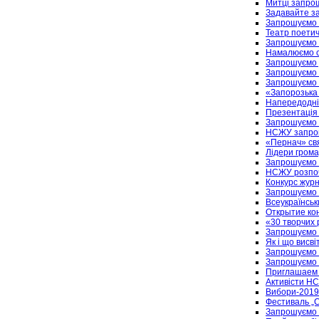
Митці запро
Задавайте за
Запрошуємо н
Театр поетич
Запрошуємо 
Намалюємо с
Запрошуємо д
Запрошуємо 
Запрошуємо 
«Запорозька 
Напередодні
Презентація 
Запрошуємо р
НСЖУ запрошу
«Пернач» свя
Лідери гром
Запрошуємо н
НСЖУ розпоч
Конкурс журн
Запрошуємо 
Всеукраїнськ
Открытие ко
«30 творчих 
Запрошуємо 
Як і що висв
Запрошуємо н
Запрошуємо 
Приглашаем 
Активісти НС
Вибори-2019.
Фестиваль „С
Запрошуємо 