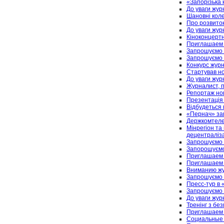
«Запорізька 
До уваги журн
Шановні коле
Про розвиток
До уваги журн
Кіноконцертн
Приглашаем 
Запрошуємо 
Запрошуємо 
Конкурс журн
Cтартував но
До уваги журн
Журналист, п
Репортаж но
Презентація 
Відбудеться 
«Пернач» з
Держкомтелер
Мінрегіон та
децентраліза
Запрошуємо 
Запорошуємо
Приглашаем 
Приглашаем 
Вниманию жу
Запрошуємо 
Пресс-тур в
Запрошуємо н
До уваги журн
Тренінг з бе
Приглашаем 
Социальные 