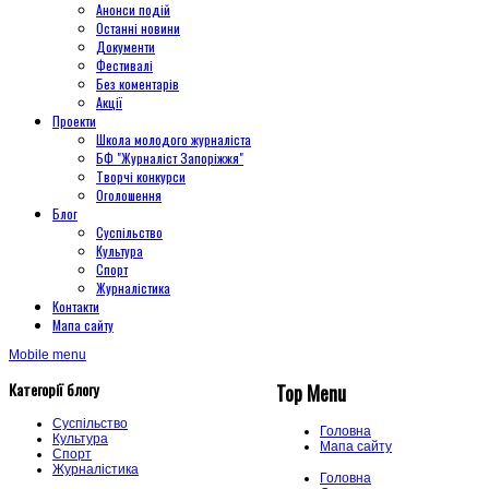
Анонси подій
Останні новини
Документи
Фестивалі
Без коментарів
Акції
Проекти
Школа молодого журналіста
БФ "Журналіст Запоріжжя"
Творчі конкурси
Оголошення
Блог
Суспільство
Культура
Спорт
Журналістика
Контакти
Мапа сайту
Mobile menu
Категорії блогу
Top Menu
Суспільство
Головна
Культура
Мапа сайту
Спорт
Журналістика
Головна