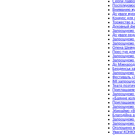
Сергій Лавро
Поспілкуємос
Вниманию жу
До уваги журн
Конкурс для 
Торжество в
Духовный фе
Запрошуємо н
До уваги ред
Запрошуємо н
Запрошуємо 
Олена Шевчук
Прес-тур для
Запрошуємо 
Запрошуємо н
До Міжнародн
Бердянськ з
Запрошуємо д
Фестиваль «Х
ІМІ запрошує
Театр поэти
Приглашаем 
Запрошуємо н
«Баянне коло
Приглашаем 
Запрошуємо 
Збираймо «В
Благодійна а
Запрошуємо н
Запрошуємо н
Оголошено к
Увага! КОНК