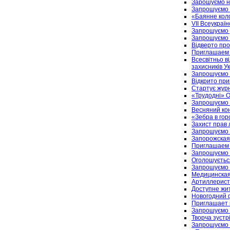
Зарошуємо н
Запрошуємо н
«Баянне коло
VІІ Всеукраї
Запрошуємо 
Запрошуємо 
Відверто про 
Приглашаем 
Всесвітньо в
захисників У
Запрошуємо 
Відкрито при
Стартує журн
«Трудодні» 
Запрошуємо 
Весняний ко
«Зебра в гор
Захист прав 
Запрошуємо 
Запорожская
Приглашаем 
Запрошуємо 
Оголошується 
Запрошуємо 
Медицинская
Артиллерист
Доступне жит
Новогодний
Приглашает 
Запрошуємо 
Творча зустр
Запрошуємо 