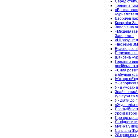
Серед степу, 
Тренінг з та
«Вражає ваша
журналістам
Історичні пар
Коворкінг За
Запорізька о
«Місцева газ
Запоріжжя
«Ні разу не 
«Іноземні ЗМ
Вчасно розпі
Персональні 
Шановна журн
Героїня з ви
російського 
«Сила розвит
відбудові кра
Ім'я, що об'є
У Запоріжжі 
Як в умовах 
Знай наших! 
культури та 
Як діяти до 
«Журналісти 
Благодійність
Уроки історі
Про що мріє
Як відновити
Музика у виш
Світлана Жм
20 країн сві