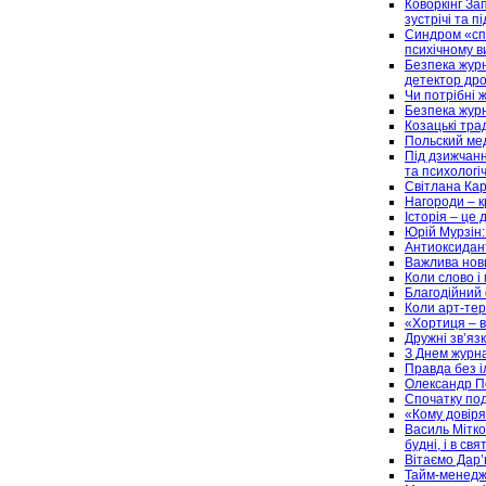
Коворкінг За
зустрічі та п
Синдром «спл
психічному в
Безпека журн
детектор дро
Чи потрібні 
Безпека журн
Козацькі тра
Польский мед
Під дзижчанн
та психологі
Світлана Кар
Нагороди – 
Історія – це
Юрій Мурзін:
Антиоксидант
Важлива нови
Коли слово і
Благодійний 
Коли арт-тер
«Хортиця – в
Дружні зв’яз
З Днем журна
Правда без і
Олександр По
Спочатку под
«Кому довіря
Василь Мітко
будні, і в свя
Вітаємо Дар’
Тайм-менеджм