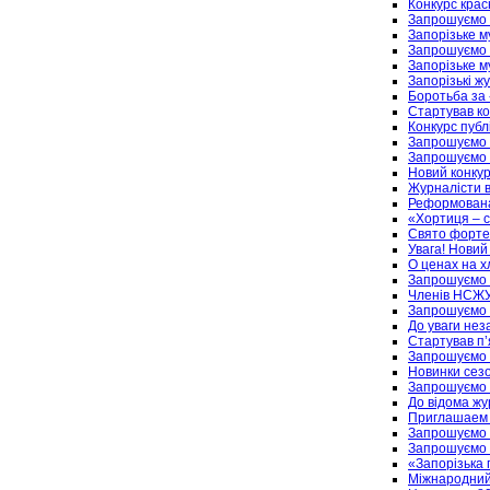
Конкурс крас
Запрошуємо 
Запорізьке м
Запрошуємо 
Запорізьке 
Запорізькі ж
Боротьба за 
Стартував ко
Конкурс публ
Запрошуємо 
Запрошуємо ж
Новий конкур
Журналісти в
Реформована 
«Хортиця – с
Свято форте
Увага! Новий
О ценах на х
Запрошуємо 
Членів НСЖУ
Запрошуємо 
До уваги нез
Стартував п’
Запрошуємо н
Новинки сезо
Запрошуємо 
До відома жу
Приглашаем 
Запрошуємо 
Запрошуємо 
«Запорізька 
Міжнародний 