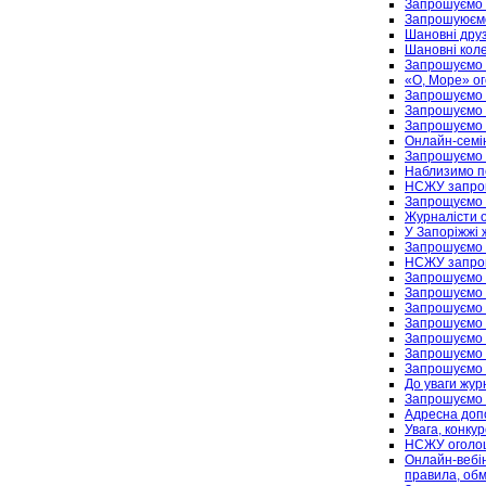
Запрошуємо н
Запрошуюємо 
Шановні друз
Шановні коле
Запрошуємо 
«О, Море» ог
Запрошуємо н
Запрошуємо 
Запрошуємо 
Онлайн-семін
Запрошуємо н
Наблизимо п
НСЖУ запрошу
Запрощуємо 
Журналісти 
У Запоріжжі 
Запрошуємо 
НСЖУ запрош
Запрошуємо 
Запрошуємо 
Запрошуємо н
Запрошуємо н
Запрошуємо н
Запрошуємо ж
Запрошуємо 
До уваги журн
Запрошуємо 
Адресна доп
Увага, конку
НСЖУ оголош
Онлайн-вебін
правила, обм