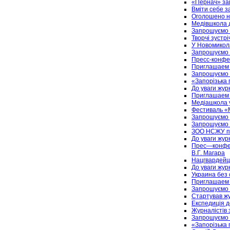
«Пернач» за
Вміти себе з
Оголошено н
Медівшкола д
Запрошуємо н
Творчі зустр
У Новомикола
Запрошуємо 
Пресс-конфе
Приглашаем 
Запрошуємо н
«Запорізька 
До уваги журн
Приглашаем 
Медіашкола у
Фестиваль «
Запрошуємо 
Запрошуємо н
ЗОО НСЖУ пр
До уваги журн
Прес—конфере
В.Г. Магара
Нацгвардейц
До уваги журн
Украина без 
Приглашаем 
Запрошуємо 
Стартував жу
Експедиція 
Журналістів 
Запрошуємо 
«Запорізька 