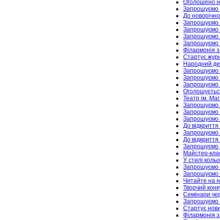
Оголошено н
Запрошуємо д
До новорічно-
Запрошуємо н
Запрошуємо 
Запрошуємо н
Запрошуємо 
Філармонія з
Стартує журн
Народний деп
Запрошуємо в
Запрошуємо 
Запрошуємо в
Оголошується
Театр ім. Ма
Запрошуємо н
Запрошуємо н
Запрошуємо 
До відкриття
Запрошуємо н
До відкриття
Запрошуємо у
Майстер-клас
У стилі коль
Запрошуємо в
Запрошуємо 
Читайте на н
Творчий конк
Семінари че
Запрошуємо 
Стартує нови
Філармонія 