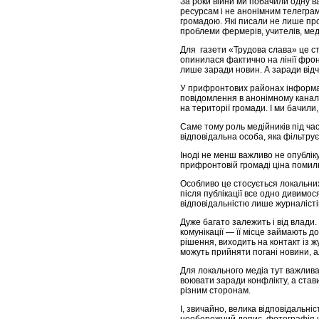
За роки війни ми побачили одну в
ресурсам і не анонімним телеграм
громадою. Які писали не лише про 
проблеми фермерів, учителів, мед
Для газети «Трудова слава» це с
опинилася фактично на лінії фрон
лише заради новин. А заради відч
У прифронтових районах інформац
повідомлення в анонімному каналі
на території громади. І ми бачили,
Саме тому роль медійників під ча
відповідальна особа, яка фільтру
Іноді не менш важливо не опублік
прифронтовій громаді ціна помил
Особливо це стосується локальни
після публікації все одно дивимос
відповідальністю лише журналісті
Дуже багато залежить і від влади.
комунікації — її місце займають 
рішення, виходить на контакт із 
можуть прийняти погані новини, 
Для локального медіа тут важлив
воювати заради конфлікту, а ста
різним сторонам.
І, звичайно, велика відповідальн