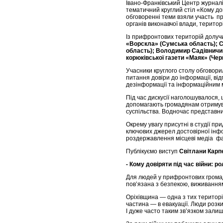
Івано-Франківський Центр журналіс
тематичний круглий стіл «Кому дов
обговоренні теми взяли участь пр
органів виконавчої влади, терито
Із прифронтових територій долуч
«Ворскла» (Сумська область); Св
область); Володимир Садівничий
корюківської газети «Маяк» (Черн
Учасники круглого столу обговори
питання довіри до інформації, від
дезінформації та інформаційним 
Під час дискусії наголошувалося,
допомагають громадянам отримува
суспільства. Водночас представни
Окрему увагу присутні в студії пр
ключових джерел достовірної інфо
роздержавлення місцеві медіа ф
Публікуємо виступ
Світлани Карпе
- Кому довіряти під час війни: р
Для людей у прифронтових громад
пов’язана з безпекою, виживанням
Оріхівщина — одна з тих територі
частина — в евакуації. Люди розки
І дуже часто таким зв’язком зали