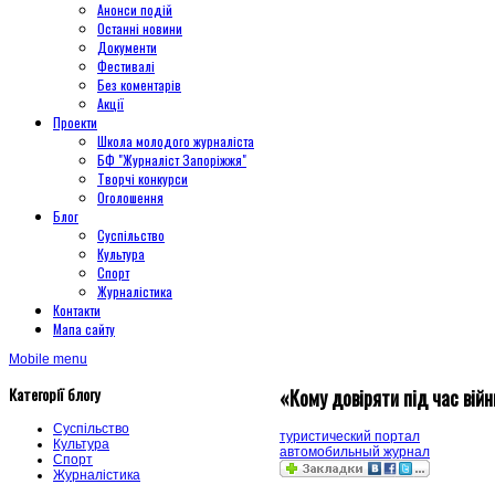
Анонси подій
Останні новини
Документи
Фестивалі
Без коментарів
Акції
Проекти
Школа молодого журналіста
БФ "Журналіст Запоріжжя"
Творчі конкурси
Оголошення
Блог
Суспільство
Культура
Спорт
Журналістика
Контакти
Мапа сайту
Mobile menu
Категорії блогу
«Кому довіряти під час війн
Суспільство
туристический портал
Культура
автомобильный журнал
Спорт
Журналістика