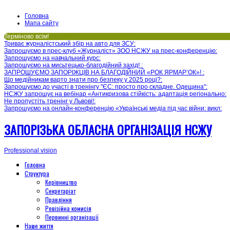
Головна
Мапа сайту
Терміново всім!
Триває журналістський збір на авто для ЗСУ
:
Запрошуємо в прес-клуб «Журналіст» ЗОО НСЖУ на прес-конференцію
:
Запрошуємо на навчальний курс
:
Запрошуємо на мисьтецько-благодійний захід!
:
ЗАПРОШУЄМО ЗАПОРІЖЦІВ НА БЛАГОДІЙНИЙ «РОК ЯРМАР’ОК»!
:
Що медійникам варто знати про безпеку у 2025 році?
:
Запрошуємо до участі в тренінгу "ЄС: просто про складне. Одещина"
:
НСЖУ запрошує на вебінар «Антикризова стійкість: адаптація регіонально
:
Не пропустіть тренінг у Львові!
:
Запрошуємо на онлайн-конференцію «Українські медіа під час війни: викл
:
ЗАПОРІЗЬКА ОБЛАСНА ОРГАНІЗАЦІЯ НСЖУ
Professional vision
Головна
Структура
Керівництво
Секретаріат
Правління
Ревізійна комисія
Первинні організації
Наше життя