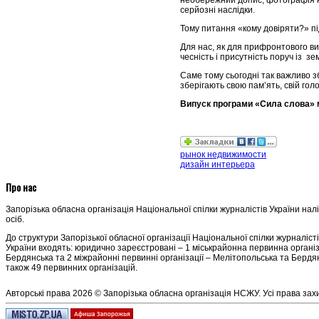
необережний допис, фотографія на
серйозні наслідки.
Тому питання «кому довіряти?» пі
Для нас, як для прифронтового ви
чесність і присутність поруч із з
Саме тому сьогодні так важливо з
зберігають свою пам’ять, свій голо
Випуск програми «Сила слова» 
рынок недвижимости
дизайн интерьера
Про нас
Запорізька обласна організація Національної спілки журналістів України нал
осіб.
До структури Запорізької обласної організації Національної спілки журналіст
України входять: юридично зареєстровані – 1 міськрайонна первинна організ
Бердянська та 2 міжрайонні первинні організації – Мелітопольська та Бердян
також 49 первинних організацій.
Авторські права 2026 © Запорізька обласна організація НСЖУ. Усі права зах