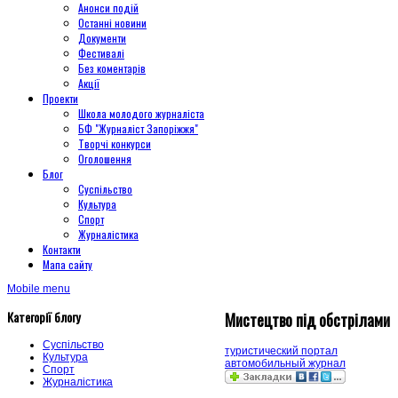
Анонси подій
Останні новини
Документи
Фестивалі
Без коментарів
Акції
Проекти
Школа молодого журналіста
БФ "Журналіст Запоріжжя"
Творчі конкурси
Оголошення
Блог
Суспільство
Культура
Спорт
Журналістика
Контакти
Мапа сайту
Mobile menu
Категорії блогу
Мистецтво під обстрілами
Суспільство
туристический портал
Культура
автомобильный журнал
Спорт
Журналістика