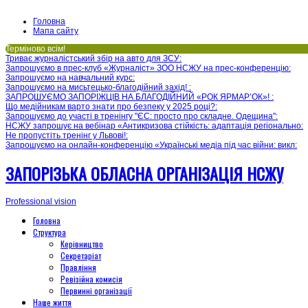
Головна
Мапа сайту
Терміново всім!
Триває журналістський збір на авто для ЗСУ
:
Запрошуємо в прес-клуб «Журналіст» ЗОО НСЖУ на прес-конференцію
:
Запрошуємо на навчальний курс
:
Запрошуємо на мисьтецько-благодійний захід!
:
ЗАПРОШУЄМО ЗАПОРІЖЦІВ НА БЛАГОДІЙНИЙ «РОК ЯРМАР’ОК»!
:
Що медійникам варто знати про безпеку у 2025 році?
:
Запрошуємо до участі в тренінгу "ЄС: просто про складне. Одещина"
:
НСЖУ запрошує на вебінар «Антикризова стійкість: адаптація регіонально
:
Не пропустіть тренінг у Львові!
:
Запрошуємо на онлайн-конференцію «Українські медіа під час війни: викл
:
ЗАПОРІЗЬКА ОБЛАСНА ОРГАНІЗАЦІЯ НСЖУ
Professional vision
Головна
Структура
Керівництво
Секретаріат
Правління
Ревізійна комисія
Первинні організації
Наше життя