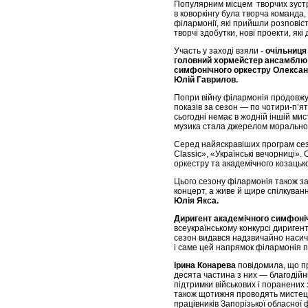
Популярним місцем творчих зустрі
в коворкінгу була творча команда,
філармонії, які прийшли розповіст
творчі здобутки, нові проекти, я
Участь у заході взяли -
очільниця 
головний хормейстер ансамблю «
симфонічного оркестру Олександ
Юлій Гаврилов.
Попри війну філармонія продовжу
показів за сезон — по чотири-п’я
сьогодні немає в жодній іншій мис
музика стала джерелом моральног
Серед найяскравіших програм сез
Classic», «Українські вечорниці»
оркестру та академічного козацьк
Цього сезону філармонія також з
концерт, а живе й щире спілкуван
Юлія Якса.
Диригент академічного симфоні
всеукраїнському конкурсі дириген
сезон видався надзвичайно насиче
і саме цей напрямок філармонія п
Ірина Конарева
повідомила, що пр
десята частина з них — благодійн
підтримки військових і поранених
також щотижня проводять мистецьк
працівників Запорізької обласної