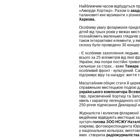
Найближчим часом відбудуться пре
«Аккорди Хортиці». Разом із
акад
талановиті юні музиканти з різни
Харкова.
Особливу увагу філармонія приді
дітей від трьох років у межах ми
познайомить маленьких глядачів зі
також інтерактивні елементи, у я
сезону було проведено 30 концерт
- Є особливе захоплення людьми, 
всього за 25 кілометрів від ліні
України, яка попри постійні трив
сильніше за страх, - каже
Тамара 
особливий фронт - культурний. Сам
підтримує віру та нагадує: життя 
Масштабним обіцяє стати й церем
справжньою мистецькою подією дл
українського композитора Всев
твір, присвячений Хортиці та Запо
хвиль і характер легендарного ос
250-річчя підписання Декларації
Журналісти і колектив філармонії
медійники відвідують мистецькі за
зустріч
голова ЗОО НСЖУ Наталі
зокрема, фотокореспондента Юрія
у національних кольорах, вигото
яких створила
радіожурналістка