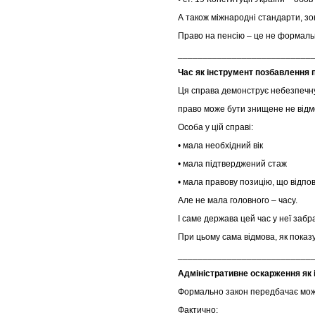
А також міжнародні стандарти, зо
Право на пенсію – це не формальн
___________________________
Час як інструмент позбавлення 
Ця справа демонструє небезпечну
право може бути знищене не відм
Особа у цій справі:
• мала необхідний вік
• мала підтверджений стаж
• мала правову позицію, що відпо
Але не мала головного – часу.
І саме держава цей час у неї забр
При цьому сама відмова, як показ
___________________________
Адміністративне оскарження як 
Формально закон передбачає мож
Фактично: