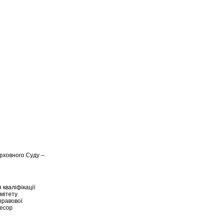
ерховного Суду –
 кваліфікації
омітету
правової
фесор