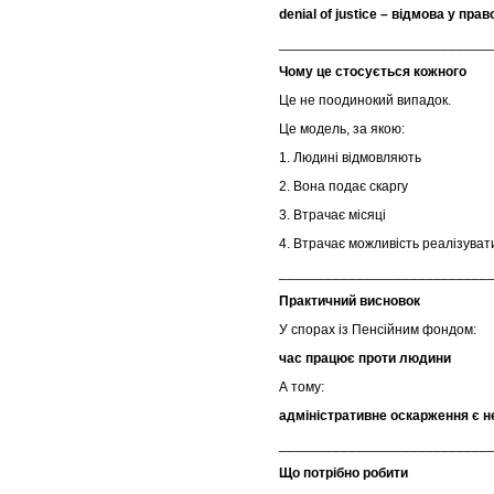
denial of justice – відмова у пра
___________________________
Чому це стосується кожного
Це не поодинокий випадок.
Це модель, за якою:
1. Людині відмовляють
2. Вона подає скаргу
3. Втрачає місяці
4. Втрачає можливість реалізуват
___________________________
Практичний висновок
У спорах із Пенсійним фондом:
час працює проти людини
А тому:
адміністративне оскарження є 
___________________________
Що потрібно робити