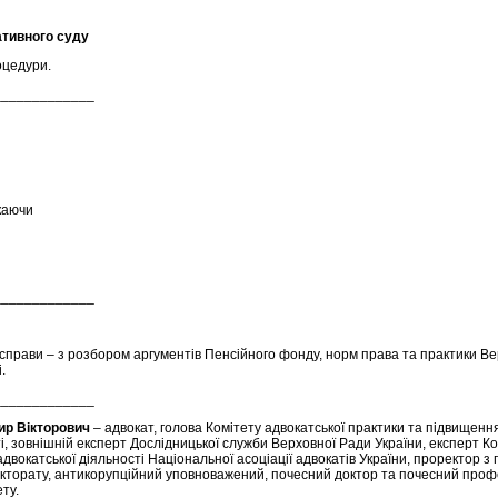
ативного суду
оцедури.
_____________
каючи
_____________
справи – з розбором аргументів Пенсійного фонду, норм права та практики В
.
_____________
р Вікторович
– адвокат, голова Комітету адвокатської практики та підвищення
і, зовнішній експерт Дослідницької служби Верховної Ради України, експерт К
адвокатської діяльності Національної асоціації адвокатів України, проректор з 
кторату, антикорупційний уповноважений, почесний доктор та почесний про
ту.