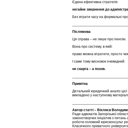
Єдина ефективна стратегія:
негайне звернення до адміністр
Без втрати часу на формальні пр
___________________________
Післямова
Ця справа – не лише про пенсію.
Вона про систему, в якій:
право можна втратити, просто че
І саме тому висновок очевидний:
не скарга – а позов.
___________________________
Примітка
Детальний юридичний аналіз цієї 
викладено у наступному матеріалі
___________________________
Автор статті –
Віхляєв Володими
Ради адвокатів Запорізької област
законотворчих ініціатив з питань 
роботи-головний юрисконсульт ре
Класичного приватного університе