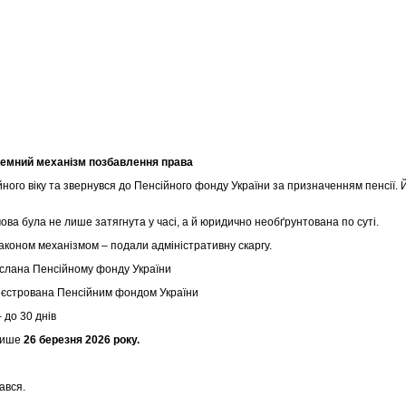
темний механізм позбавлення права
ійного віку та звернувся до Пенсійного фонду України за призначенням пенсії.
ова була не лише затягнута у часі, а й юридично необґрунтована по суті.
коном механізмом – подали адміністративну скаргу.
діслана Пенсійному фонду України
реєстрована Пенсійним фондом України
 до 30 днів
 лише
26 березня 2026 року.
ався.