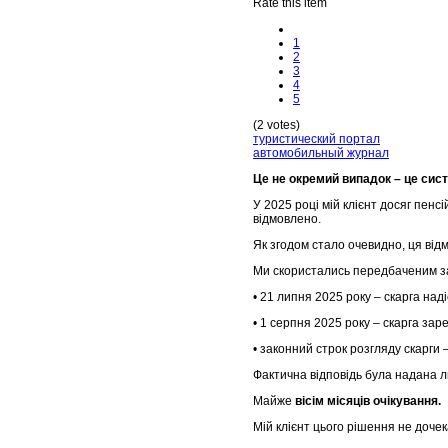
Rate this item
1
2
3
4
5
(2 votes)
туристический портал
автомобильный журнал
Це не окремий випадок – це сис
У 2025 році мій клієнт досяг пенс
відмовлено.
Як згодом стало очевидно, ця відм
Ми скористались передбаченим за
• 21 липня 2025 року – скарга на
• 1 серпня 2025 року – скарга за
• законний строк розгляду скарги –
Фактична відповідь була надана
Майже
вісім місяців очікування.
Мій клієнт цього рішення не дочек