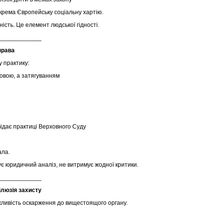
крема Європейську соціальну хартію.
ість. Це елемент людської гідності.
_____________
права
 практику:
овою, а затягуванням
відає практиці Верховного Суду
ала.
ує юридичний аналіз, не витримує жодної критики.
_____________
ілюзія захисту
ливість оскарження до вищестоящого органу.