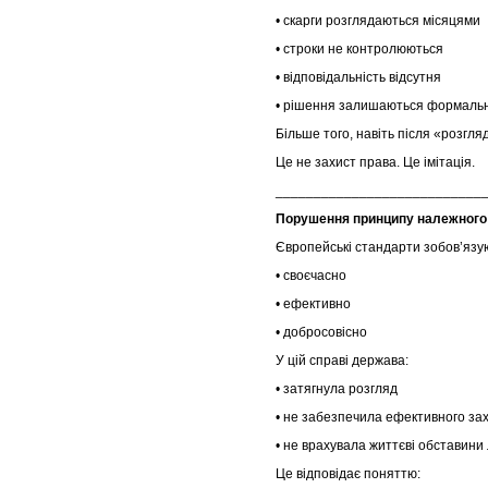
• скарги розглядаються місяцями
• строки не контролюються
• відповідальність відсутня
• рішення залишаються формаль
Більше того, навіть після «розгл
Це не захист права. Це імітація.
___________________________
Порушення принципу належного
Європейські стандарти зобов’язу
• своєчасно
• ефективно
• добросовісно
У цій справі держава:
• затягнула розгляд
• не забезпечила ефективного за
• не врахувала життєві обставин
Це відповідає поняттю: