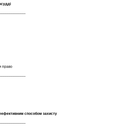
восудді
_____________
и право
_____________
неефективним способом захисту
_____________