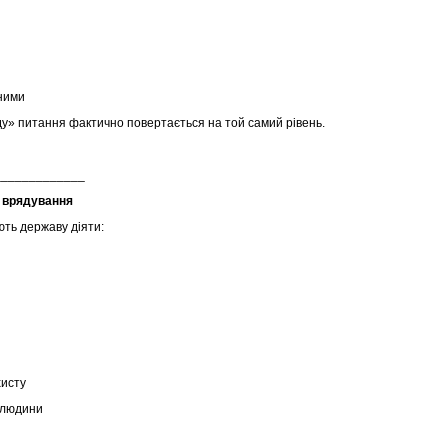
ними
яду» питання фактично повертається на той самий рівень.
_____________
 врядування
ють державу діяти:
хисту
и людини