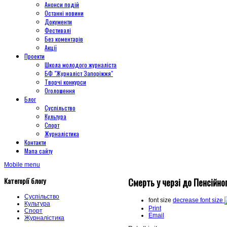
Анонси подій
Останні новини
Документи
Фестивалі
Без коментарів
Акції
Проекти
Школа молодого журналіста
БФ "Журналіст Запоріжжя"
Творчі конкурси
Оголошення
Блог
Суспільство
Культура
Спорт
Журналістика
Контакти
Мапа сайту
Mobile menu
Категорії блогу
Смерть у черзі до Пенсійно
Суспільство
font size
decrease font size
Культура
Print
Спорт
Email
Журналістика