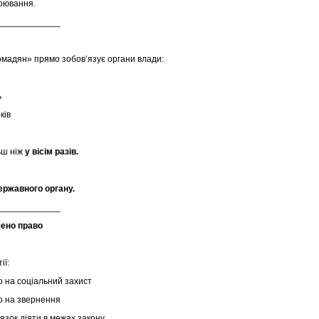
орювання.
_____________
омадян» прямо зобов’язує органи влади:
ь
ків
ьш ніж
у вісім разів.
ержавного органу.
_____________
ено право
ії:
во на соціальний захист
во на звернення
в’язок діяти в межах закону