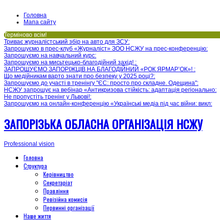
Головна
Мапа сайту
Терміново всім!
Триває журналістський збір на авто для ЗСУ
:
Запрошуємо в прес-клуб «Журналіст» ЗОО НСЖУ на прес-конференцію
:
Запрошуємо на навчальний курс
:
Запрошуємо на мисьтецько-благодійний захід!
:
ЗАПРОШУЄМО ЗАПОРІЖЦІВ НА БЛАГОДІЙНИЙ «РОК ЯРМАР’ОК»!
:
Що медійникам варто знати про безпеку у 2025 році?
:
Запрошуємо до участі в тренінгу "ЄС: просто про складне. Одещина"
:
НСЖУ запрошує на вебінар «Антикризова стійкість: адаптація регіонально
:
Не пропустіть тренінг у Львові!
:
Запрошуємо на онлайн-конференцію «Українські медіа під час війни: викл
:
ЗАПОРІЗЬКА ОБЛАСНА ОРГАНІЗАЦІЯ НСЖУ
Professional vision
Головна
Структура
Керівництво
Секретаріат
Правління
Ревізійна комисія
Первинні організації
Наше життя