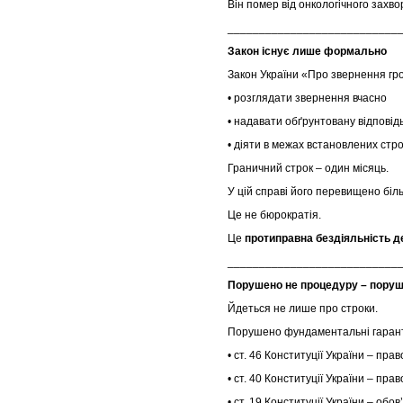
Він помер від онкологічного захв
___________________________
Закон існує лише формально
Закон України «Про звернення гр
• розглядати звернення вчасно
• надавати обґрунтовану відповід
• діяти в межах встановлених стро
Граничний строк – один місяць.
У цій справі його перевищено біл
Це не бюрократія.
Це
протиправна бездіяльність д
___________________________
Порушено не процедуру – поруш
Йдеться не лише про строки.
Порушено фундаментальні гарант
• ст. 46 Конституції України – пра
• ст. 40 Конституції України – пра
• ст. 19 Конституції України – обо