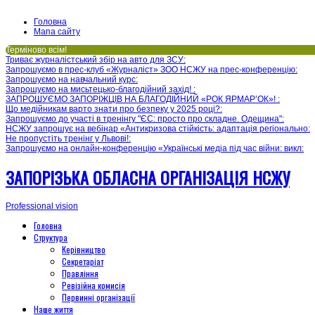
Головна
Мапа сайту
Терміново всім!
Триває журналістський збір на авто для ЗСУ
:
Запрошуємо в прес-клуб «Журналіст» ЗОО НСЖУ на прес-конференцію
:
Запрошуємо на навчальний курс
:
Запрошуємо на мисьтецько-благодійний захід!
:
ЗАПРОШУЄМО ЗАПОРІЖЦІВ НА БЛАГОДІЙНИЙ «РОК ЯРМАР’ОК»!
:
Що медійникам варто знати про безпеку у 2025 році?
:
Запрошуємо до участі в тренінгу "ЄС: просто про складне. Одещина"
:
НСЖУ запрошує на вебінар «Антикризова стійкість: адаптація регіонально
:
Не пропустіть тренінг у Львові!
:
Запрошуємо на онлайн-конференцію «Українські медіа під час війни: викл
:
ЗАПОРІЗЬКА ОБЛАСНА ОРГАНІЗАЦІЯ НСЖУ
Professional vision
Головна
Структура
Керівництво
Секретаріат
Правління
Ревізійна комисія
Первинні організації
Наше життя