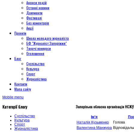
Анонси подій
Останні новини
Документи
Фестивалі
Без коментарів
Акції
Проекти
Школа молодого журналіста
БФ "Журналіст Запоріжжя"
Творчі конкурси
Оголошення
Блог
Суспільство
Культура
Спорт
Журналістика
Контакти
Мапа сайту
Mobile menu
Категорії блогу
Запорізька обласна організація НСЖУ
Суспільство
Ім'я
По
Культура
Наталія Кузьменко
Голова
Спорт
Валентина Манжура
Відповідаль
Журналістика