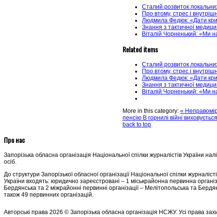
Сталий розвиток локальних
Про втому, стрес і внутріш
Людмила Федюк: «Дати крил
Знання з тактичної медицин
Віталій Чорненький: «Ми н
Related items
Сталий розвиток локальних
Про втому, стрес і внутріш
Людмила Федюк: «Дати крил
Знання з тактичної медицин
Віталій Чорненький: «Ми н
More in this category:
« Неправомір
пенсію
В горнилі війні виховується
back to top
Про нас
Запорізька обласна організація Національної спілки журналістів України нал
осіб.
До структури Запорізької обласної організації Національної спілки журналіст
України входять: юридично зареєстровані – 1 міськрайонна первинна організ
Бердянська та 2 міжрайонні первинні організації – Мелітопольська та Бердян
також 49 первинних організацій.
Авторські права 2026 © Запорізька обласна організація НСЖУ. Усі права зах