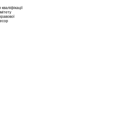
 кваліфікації
омітету
правової
фесор