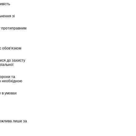
ивість
ьнення зі
зу протиправним
 є обов’язком
ися до захисту
ріальної
борони та
но необхідною
у в умовах
можлива лише за