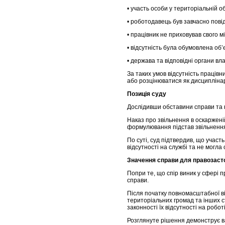
• участь особи у територіальній 
• роботодавець був завчасно пові
• працівник не приховував свого 
• відсутність була обумовлена об
• держава та відповідні органи вл
За таких умов відсутність праців
або розцінюватися як дисципліна
Позиція суду
Дослідивши обставини справи та н
Наказ про звільнення в оскаржені
формулювання підстав звільненн
По суті, суд підтвердив, що учас
відсутності на службі та не могл
Значення справи для правозаст
Попри те, що спір виник у сфері 
справи.
Після початку повномасштабної ві
територіальних громад та інших 
законності їх відсутності на робо
Розглянуте рішення демонструє в