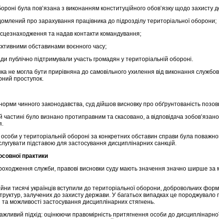
обороні була пов’язана з виконанням конституційного обов’язку щодо захисту 
домлений про зарахування працівника до підрозділу територіальної оборони;
місцезнаходження та надав контакти командування;
’єктивними обставинами воєнного часу;
ади публічно підтримували участь громадян у територіальній обороні.
ника не могла бути прирівняна до самовільного ухилення від виконання службов
рний проступок.
орми чинного законодавства, суд дійшов висновку про обґрунтованість позов
й частині було визнано протиправним та скасовано, а відповідача зобов’язано
я.
ть особи у територіальній обороні за конкретних обставин справи була поважно
а слугувати підставою для застосування дисциплінарних санкцій.
осовної практики
проходження служби, правові висновки суду мають значення значно ширше за 
йни тисячі українців вступили до територіальної оборони, добровольчих фор
структур, залучених до захисту держави. У багатьох випадках це породжувало
ті та можливості застосування дисциплінарних стягнень.
ажливий підхід: оцінюючи правомірність притягнення особи до дисциплінарно