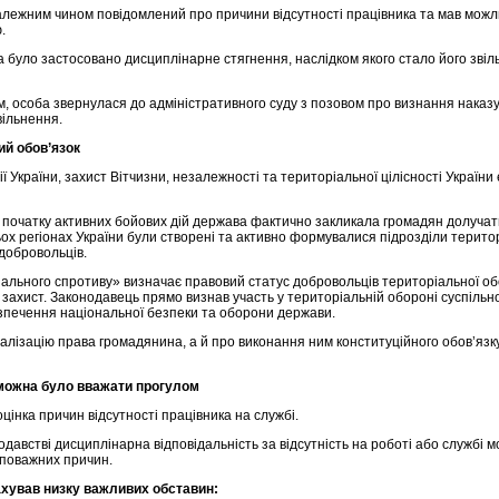
алежним чином повідомлений про причини відсутності працівника та мав можл
.
 було застосовано дисциплінарне стягнення, наслідком якого стало його звіл
м, особа звернулася до адміністративного суду з позовом про визнання нака
вільнення.
ий обов’язок
ії України, захист Вітчизни, незалежності та територіальної цілісності України
а початку активних бойових дій держава фактично закликала громадян долучат
тьох регіонах України були створені та активно формувалися підрозділи терито
 добровольців.
нального спротиву» визначає правовий статус добровольців територіальної о
й захист. Законодавець прямо визнав участь у територіальній обороні суспіль
зпечення національної безпеки та оборони держави.
лізацію права громадянина, а й про виконання ним конституційного обов’язк
 можна було вважати прогулом
інка причин відсутності працівника на службі.
давстві дисциплінарна відповідальність за відсутність на роботі або службі 
є поважних причин.
ахував низку важливих обставин: