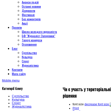
Анонси подій
Останні новини
Документи
Фестивалі
Без коментарів
Акції
Проекти
Школа молодого журналіста
БФ "Журналіст Запоріжжя"
Творчі конкурси
Оголошення
Блог
Суспільство
Культура
Спорт
Журналістика
Контакти
Мапа сайту
Mobile menu
Категорії блогу
Чи є участь у територіальн
рішення
Суспільство
Культура
Спорт
font size
decrease font size
Журналістика
Print