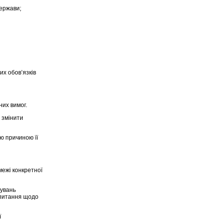
держави;
их обов’язків
них вимог.
 змінити
ю причиною її
межі конкретної
мувань
 питання щодо
ї