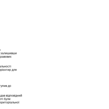
ю
и, залишивши
правових
альності
орієнтир для
тупив до
одав відповідний
рті були
територіальної