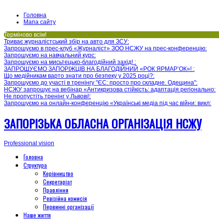
Головна
Мапа сайту
Терміново всім!
Триває журналістський збір на авто для ЗСУ
:
Запрошуємо в прес-клуб «Журналіст» ЗОО НСЖУ на прес-конференцію
:
Запрошуємо на навчальний курс
:
Запрошуємо на мисьтецько-благодійний захід!
:
ЗАПРОШУЄМО ЗАПОРІЖЦІВ НА БЛАГОДІЙНИЙ «РОК ЯРМАР’ОК»!
:
Що медійникам варто знати про безпеку у 2025 році?
:
Запрошуємо до участі в тренінгу "ЄС: просто про складне. Одещина"
:
НСЖУ запрошує на вебінар «Антикризова стійкість: адаптація регіонально
:
Не пропустіть тренінг у Львові!
:
Запрошуємо на онлайн-конференцію «Українські медіа під час війни: викл
:
ЗАПОРІЗЬКА ОБЛАСНА ОРГАНІЗАЦІЯ НСЖУ
Professional vision
Головна
Структура
Керівництво
Секретаріат
Правління
Ревізійна комисія
Первинні організації
Наше життя