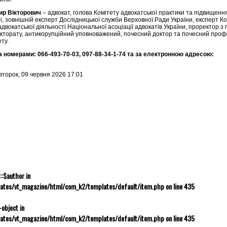
ир Вікторович
– адвокат, голова Комітету адвокатської практики та підвищення
і, зовнішній експерт Дослідницької служби Верховної Ради України, експерт К
адвокатської діяльності Національної асоціації адвокатів України, проректор з 
кторату, антикорупційний уповноважений, почесний доктор та почесний про
ту.
а номерами:
066-493-70-03, 097-88-34-1-74 та за електронною адресою:
івторок, 09 червня 2026 17:01
::$author in
ates/vt_magazine/html/com_k2/templates/default/item.php
on line
435
-object in
ates/vt_magazine/html/com_k2/templates/default/item.php
on line
435