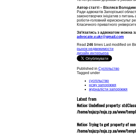
Автор статті – Віхляєв Володим
Ради адвокатів Запорізької област
законотворчих ініціатив з питань 
роботи-головний юрисконсульт ре
Класичного приватного університе
Зв’язатись з адвокатом можна з
advocate.v.ukr@gmail.com
Read
246
times
Last modified on В
рынок недвижимости
дизайн интерьера
Published in
Суспільство
Tagged under
суспільство
нсжу запоріжжя
журналісти запоріжжя
Latest from
Notice
: Undefined property: stdClass
/home/nsjuzp/nsju.zp.ua/www/templ
Notice
: Trying to get property of non
/home/nsjuzp/nsju.zp.ua/www/templ