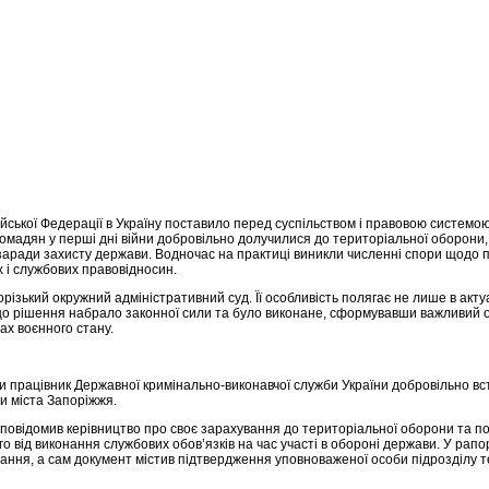
ської Федерації в Україну поставило перед суспільством і правовою системо
ромадян у перші дні війни добровільно долучилися до територіальної оборон
 заради захисту держави. Водночас на практиці виникли численні спори щодо 
их і службових правовідносин.
різький окружний адміністративний суд. Її особливість полягає не лише в акту
 що рішення набрало законної сили та було виконане, сформувавши важливий 
ах воєнного стану.
и працівник Державної кримінально-виконавчої служби України добровільно вс
и міста Запоріжжя.
 повідомив керівництво про своє зарахування до територіальної оборони та п
о від виконання службових обов’язків на час участі в обороні держави. У рапо
вання, а сам документ містив підтвердження уповноваженої особи підрозділу 