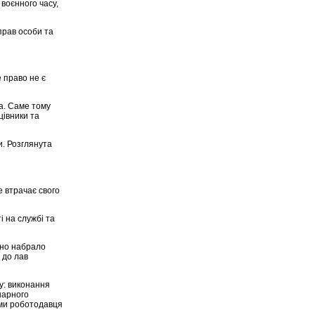
 воєнного часу,
рав особи та
 право не є
а. Саме тому
цівники та
и. Розглянута
е втрачає свого
і на службі та
оно набрало
 до лав
ну: виконання
нарного
ами роботодавця