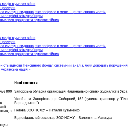
 медіа в умовах війни
ні ресурси
а сьогодні виданню, яке повірило в мене – це вже справа честі»
и потрібні всім українцям
авчилися працювати в умовах війни»
 медіа в умовах війни
ні ресурси
а сьогодні виданню, яке повірило в мене – це вже справа честі»
и потрібні всім українцям
авчилися працювати в умовах війни»
ність відмови Пенсійного фонду: системний аналіз, який доводить порушення
 українська нація »
Наші контакти
ічує 800
Запорізька обласна організація Національної спілки журналістів Укра
Українa, м. Запоріжжя, пр. Соборний, 152 (зупинка транспорту "П
ів
Вернадського")
ації –
Голова ЗОО НСЖУ – Наталія Кузьменко
ська, а
Відповідальний секретар ЗОО НСЖУ – Валентина Манжура
ищені.