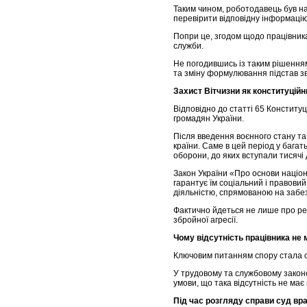
Таким чином, роботодавець був н
перевірити відповідну інформацію
Попри це, згодом щодо працівника
служби.
Не погодившись із таким рішення
та зміну формулювання підстав з
Захист Вітчизни як конституційн
Відповідно до статті 65 Конституц
громадян України.
Після введення воєнного стану т
країни. Саме в цей період у бага
оборони, до яких вступали тисячі
Закон України «Про основи націо
гарантує їм соціальний і правови
діяльністю, спрямованою на забе
Фактично йдеться не лише про реа
збройної агресії.
Чому відсутність працівника не
Ключовим питанням спору стала оц
У трудовому та службовому законо
умови, що така відсутність не ма
Під час розгляду справи суд вр