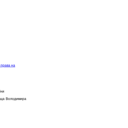
 права на
їни
лоща Володимира