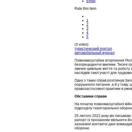
Email
Rate this item
1
2
3
4
5
(3 votes)
туристический портал
автомобильный журнал
Повномасштабне вторгнення Росій
безпрецедентні виклики. Тисячі г
звичне цивільне життя та роботу
наслідків такої участі для трудов
Одну з таких справ розглянув Запо
порушеного питання, а й у тому,
правозастосовної практики в умов
Обставини справи
На початку повномасштабної війн
підрозділу територіальної оборон
25 лютого 2022 року він письмово
рапорт із проханням звільнити йог
зазначені контактні дані команду
оборони.