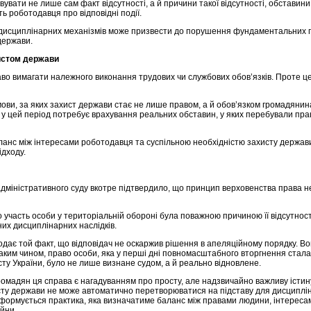
вувати не лише сам факт відсутності, а й причини такої відсутності, обставини
ть роботодавця про відповідні події.
дисциплінарних механізмів може призвести до порушення фундаментальних п
держави.
истом держави
во вимагати належного виконання трудових чи службових обов’язків. Проте це
ови, за яких захист держави стає не лише правом, а й обов’язком громадянин
 у цей період потребує врахування реальних обставин, у яких перебували пра
ланс між інтересами роботодавця та суспільною необхідністю захисту держав
ідходу.
дміністративного суду вкотре підтвердило, що принцип верховенства права н
о участь особи у територіальній обороні була поважною причиною її відсутност
их дисциплінарних наслідків.
одає той факт, що відповідач не оскаржив рішення в апеляційному порядку. В
Таким чином, право особи, яка у перші дні повномасштабного вторгнення стала
ту України, було не лише визнане судом, а й реально відновлене.
 громадян ця справа є нагадуванням про просту, але надзвичайно важливу істи
хисту держави не може автоматично перетворюватися на підставу для дисциплі
 формується практика, яка визначатиме баланс між правами людини, інтерес
йни.