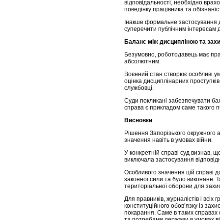
відповідальності, необхідно врахо
поведінку працівника та обізнаніс
Інакше формальне застосування 
суперечити публічним інтересам 
Баланс між дисципліною та зах
Безумовно, роботодавець має пра
абсолютним.
Воєнний стан створює особливі ум
оцінка дисциплінарних проступків
службовці.
Суди покликані забезпечувати ба
справа є прикладом саме такого п
Висновки
Рішення Запорізького окружного а
значення навіть в умовах війни.
У конкретній справі суд визнав, щ
виключала застосування відповідн
Особливого значення цій справі д
законної сили та було виконане. 
територіальної оборони для захис
Для правників, журналістів і всіх
конституційного обов’язку із за
покарання. Саме в таких справах
та потребами держави в умовах ві