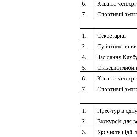
6.
Кава по четвер
7.
Спортивні змага
1.
Секретаріат
2.
Суботник по ви
4
.
Засідання Клуб
5.
Сільська глибин
6.
Кава по четвер
7.
Спортивні змаг
1.
Прес-тур в одн
2
.
Е
кскурс
і
я для в
3.
Урочисте підби