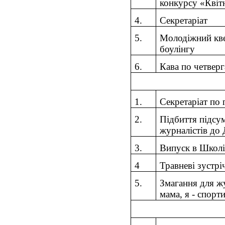
конкурсу «Квітн
4.
Секретаріат
5.
Молодіжний кве
боулінгу
6.
Кава по четвер
1.
Секретаріат по 
2.
Підбиття підсу
журналістів до
3.
Випуск в Школі
4
Травневі зустрі
5.
Змагання для жу
мама, я - спорти