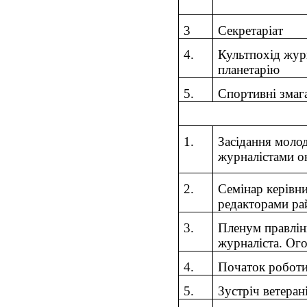
3
Секретаріат
4.
Культпохід журн
планетарію
5
.
Спортивн
і змаг
1.
Засідання молод
журналістами о
2.
Семінар керівни
редакторами ра
3
.
Пленум правлін
журналіста. Ог
4.
Початок робот
5
.
Зустріч ветеран