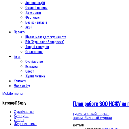
Анонси подій
Останні новини
Документи
Фестивалі
Без коментарів
Акції
Проекти
Школа молодого журналіста
БФ "Журналіст Запоріжжя"
Творчі конкурси
Оголошення
Блог
Суспільство
Культура
Спорт
Журналістика
Контакти
Мапа сайту
Mobile menu
Категорії блогу
План роботи ЗОО НСЖУ на п
Суспільство
туристический портал
Культура
автомобильный журнал
Спорт
Журналістика
Деталі