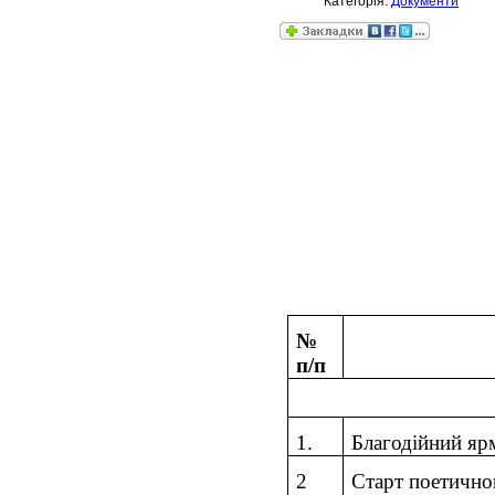
Категорія:
Документи
№
п/п
1
.
Благодійний яр
2
Старт поетично