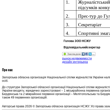
1.
Журналістський
підсумків конк
2.
Прес-тур до Гу
3.
Секретаріат
4.
Спортивні змаг
Голова ЗОО НСЖУ Н. 
Відповідальнийсекретар 
рынок недвижимости
дизайн интерьера
Про нас
Запорізька обласна організація Національної спілки журналістів України нал
осіб.
До структури Запорізької обласної організації Національної спілки журналіст
України входять: юридично зареєстровані – 1 міськрайонна первинна організ
Бердянська та 2 міжрайонні первинні організації – Мелітопольська та Бердян
також 49 первинних організацій.
Авторські права 2026 © Запорізька обласна організація НСЖУ. Усі права зах