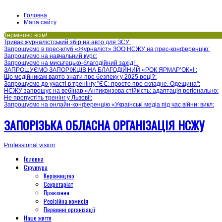
Головна
Мапа сайту
Терміново всім!
Триває журналістський збір на авто для ЗСУ
:
Запрошуємо в прес-клуб «Журналіст» ЗОО НСЖУ на прес-конференцію
:
Запрошуємо на навчальний курс
:
Запрошуємо на мисьтецько-благодійний захід!
:
ЗАПРОШУЄМО ЗАПОРІЖЦІВ НА БЛАГОДІЙНИЙ «РОК ЯРМАР’ОК»!
:
Що медійникам варто знати про безпеку у 2025 році?
:
Запрошуємо до участі в тренінгу "ЄС: просто про складне. Одещина"
:
НСЖУ запрошує на вебінар «Антикризова стійкість: адаптація регіонально
:
Не пропустіть тренінг у Львові!
:
Запрошуємо на онлайн-конференцію «Українські медіа під час війни: викл
:
ЗАПОРІЗЬКА ОБЛАСНА ОРГАНІЗАЦІЯ НСЖУ
Professional vision
Головна
Структура
Керівництво
Секретаріат
Правління
Ревізійна комисія
Первинні організації
Наше життя