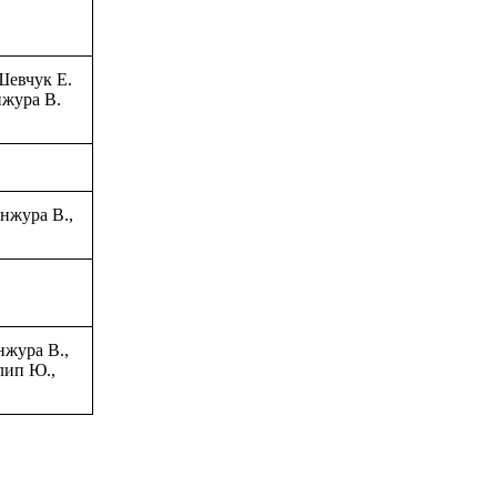
Шевчук Е.
нжура В.
нжура В.,
нжура В.,
лип Ю.,