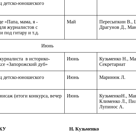
ец детско-юношеского
е «Папа, мама, я -
Май
Пересыпкин В., 
для журналистов с
Драгунов Д., Ма
 под гитару и т.д.
нь
журналиста в историко-
Июнь
Кузьменко Н., Ма
ксе «Запорожский дуб»
Секретариат
ец детско-юношеского
Июнь
Маринюк Л.
исаж (итоги конкурса, вечер
Июнь
КузьменкоН., Ма
Клименко Л., Пи
Лупинос А.
ь ЗОО НСЖУ Н. Кузьменко