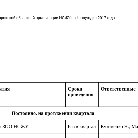
орожской областной организации НСЖУ на
І полугодие
2017 года
ятия
Сроки
Ответственные
проведения
Постоянно, на протяжении квартала
ия ЗОО НСЖУ
Раз в квартал
Кузьменко Н., М