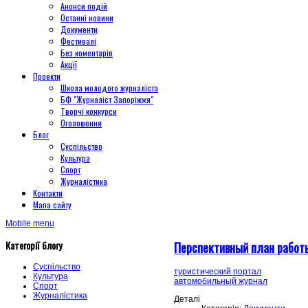
Анонси подій
Останні новини
Документи
Фестивалі
Без коментарів
Акції
Проекти
Школа молодого журналіста
БФ "Журналіст Запоріжжя"
Творчі конкурси
Оголошення
Блог
Суспільство
Культура
Спорт
Журналістика
Контакти
Мапа сайту
Mobile menu
Категорії блогу
Перспективный план работ
Суспільство
туристический портал
Культура
автомобильный журнал
Спорт
Журналістика
Деталі