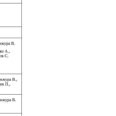
нжура В.
ко А.,
ов С.
нжура В.,
ик П.,
анжура В.