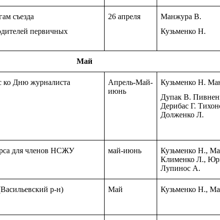
гам съезда
26 апреля
Манжура В.
одителей первичных
Кузьменко Н.
Май
с ко Дню журналиста
Апрель-Май-
Кузьменко Н. Ма
июнь
Дупак В. Пивнен
Дерибас Г. Тихон
Долженко Л.
рса
для членов НСЖУ
май-июнь
Кузьменко Н., Ма
Клименко Л., Юр
Лупинос А.
(Васильевский р-н)
Май
Кузьменко Н., М