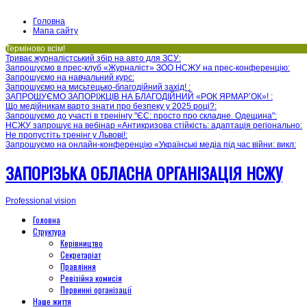
Головна
Мапа сайту
Терміново всім!
Триває журналістський збір на авто для ЗСУ
:
Запрошуємо в прес-клуб «Журналіст» ЗОО НСЖУ на прес-конференцію
:
Запрошуємо на навчальний курс
:
Запрошуємо на мисьтецько-благодійний захід!
:
ЗАПРОШУЄМО ЗАПОРІЖЦІВ НА БЛАГОДІЙНИЙ «РОК ЯРМАР’ОК»!
:
Що медійникам варто знати про безпеку у 2025 році?
:
Запрошуємо до участі в тренінгу "ЄС: просто про складне. Одещина"
:
НСЖУ запрошує на вебінар «Антикризова стійкість: адаптація регіонально
:
Не пропустіть тренінг у Львові!
:
Запрошуємо на онлайн-конференцію «Українські медіа під час війни: викл
:
ЗАПОРІЗЬКА ОБЛАСНА ОРГАНІЗАЦІЯ НСЖУ
Professional vision
Головна
Структура
Керівництво
Секретаріат
Правління
Ревізійна комисія
Первинні організації
Наше життя