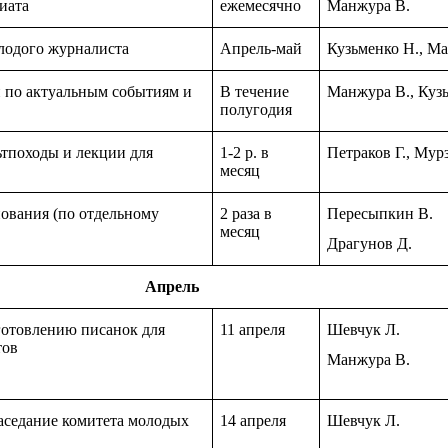
иата
ежемесячно
Манжура В.
олодого журналиста
Апрель-май
Кузьменко Н., М
 по актуальным событиям и
В течение
Манжура В., Куз
полугодия
ьтпоходы и лекции для
1-2 р. в
Петраков Г., Мур
месяц
ования (по отдельному
2 раза в
Пересыпкин В.
месяц
Драгунов Д.
Апрель
готовлению писанок для
11 апреля
Шевчук Л.
тов
Манжура В.
аседание комитета молодых
14 апреля
Шевчук Л.