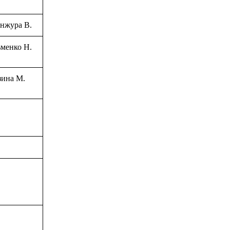
анжура В.
ьменко Н.
зина М.