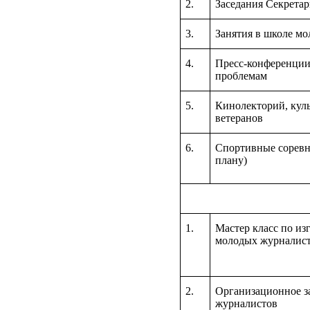
2.
Заседания Секретар
3.
Занятия в школе м
4.
Пресс-конференции
проблемам
5.
Кинолекторий, кул
ветеранов
6.
Спортивные соревн
плану)
1.
Мастер класс по из
молодых журналис
2.
Организационное з
журналистов