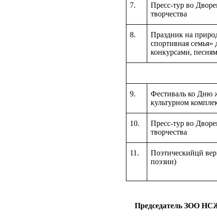
7.
Пресс-тур во Двор
творчества
8.
Праздник на природ
спортивная семья» 
конкурсами, песнями
Ию
9.
Фестиваль ко Дню 
культурном компле
10.
Пресс-тур во Двор
творчества
11.
Поэтическийцй верн
поэзии)
Председател