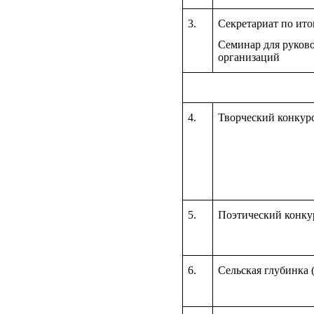
3
.
Секретариат по ито
Семинар для руков
организаций
4.
Творческий конкур
5.
Поэтический конку
6.
Сельская глубинка 