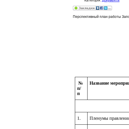
Категорія:
Документи
Перспективный план работы Зап
№
Название меропри
п/
п
1.
Пленумы правлен