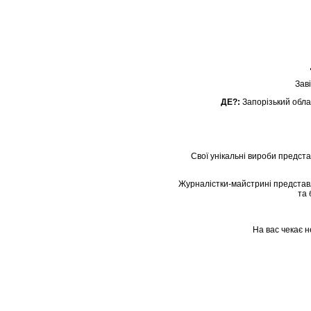
Заві
ДЕ?:
Запорізький обла
Свої унікальні вироби предста
Журналістки-майстрині представля
та 
На вас чекає н