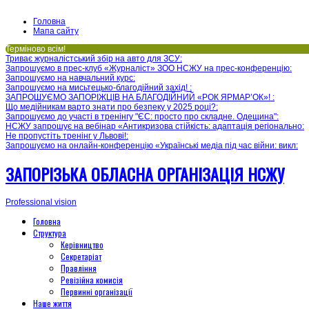
Головна
Мапа сайту
Терміново всім!
Триває журналістський збір на авто для ЗСУ
:
Запрошуємо в прес-клуб «Журналіст» ЗОО НСЖУ на прес-конференцію
:
Запрошуємо на навчальний курс
:
Запрошуємо на мисьтецько-благодійний захід!
:
ЗАПРОШУЄМО ЗАПОРІЖЦІВ НА БЛАГОДІЙНИЙ «РОК ЯРМАР’ОК»!
:
Що медійникам варто знати про безпеку у 2025 році?
:
Запрошуємо до участі в тренінгу "ЄС: просто про складне. Одещина"
:
НСЖУ запрошує на вебінар «Антикризова стійкість: адаптація регіонально
:
Не пропустіть тренінг у Львові!
:
Запрошуємо на онлайн-конференцію «Українські медіа під час війни: викл
:
ЗАПОРІЗЬКА ОБЛАСНА ОРГАНІЗАЦІЯ НСЖУ
Professional vision
Головна
Структура
Керівництво
Секретаріат
Правління
Ревізійна комисія
Первинні організації
Наше життя