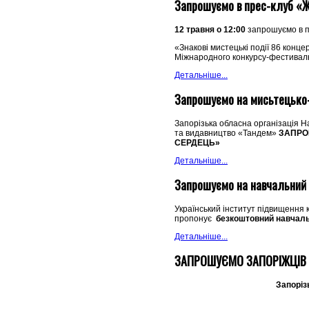
Запрошуємо в прес-клуб «
12 травня о 12:00
запрошуємо в п
«Знакові мистецькі події 86 конц
Міжнародного конкурсу-фестивал
Детальніше...
Запрошуємо на мисьтецько-
Запорізька обласна організація На
та видавництво «Тандем»
ЗАПРО
СЕРДЕЦЬ»
Детальніше...
Запрошуємо на навчальний 
Український інститут підвищення 
пропонує
безкоштовний навчальн
Детальніше...
ЗАПРОШУЄМО ЗАПОРІЖЦІВ 
Запоріз