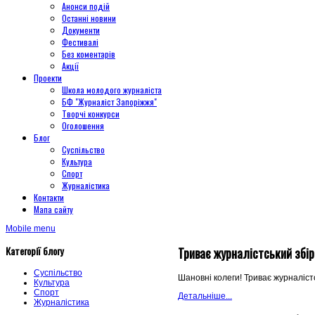
Анонси подій
Останні новини
Документи
Фестивалі
Без коментарів
Акції
Проекти
Школа молодого журналіста
БФ "Журналіст Запоріжжя"
Творчі конкурси
Оголошення
Блог
Суспільство
Культура
Спорт
Журналістика
Контакти
Мапа сайту
Mobile menu
Категорії блогу
Триває журналістський збір
Суспільство
Шановні колеги!
Триває журналіст
Культура
Спорт
Детальніше...
Журналістика