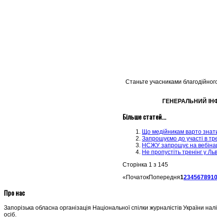
Станьте учасниками благодійного
ГЕНЕРАЛЬНИЙ ІН
Більше статей...
Що медійникам варто знати
Запрошуємо до участі в тр
НСЖУ запрошує на вебінар 
Не пропустіть тренінг у Льв
Сторінка 1 з 145
«
Початок
Попередня
1
2
3
4
5
6
7
8
9
1
Про нас
Запорізька обласна організація Національної спілки журналістів України нал
осіб.